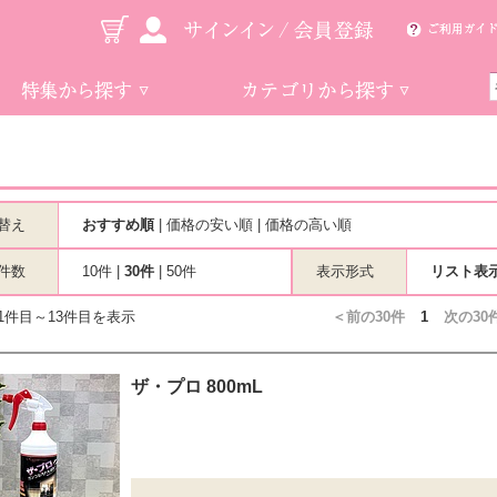
替え
おすすめ順
|
価格の安い順
|
価格の高い順
件数
10件
|
30件
|
50件
表示形式
リスト表
1件目～13件目を表示
＜前の30件
1
次の30
ザ・プロ 800mL