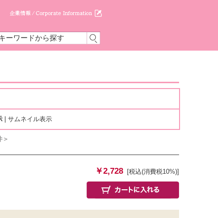
示
|
サムネイル表示
件＞
￥2,728
[税込(消費税10%)]