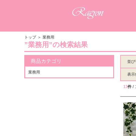
トップ
＞
業務用
”業務用”の検索結果
商品カテゴリ
並び
業務用
表示
13
件
/