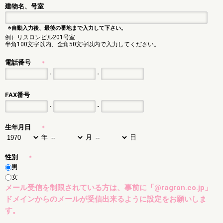
建物名、号室
※自動入力後、最後の番地まで入力して下さい。
例）リスロンビル201号室
半角100文字以内、全角50文字以内で入力してください。
電話番号
＊
-
-
FAX番号
-
-
生年月日
＊
年
月
日
性別
＊
男
女
メール受信を制限されている方は、事前に「@ragron.co.jp」
ドメインからのメールが受信出来るように設定をお願いしま
す。