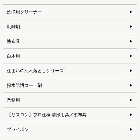
洗浄用クリーナー
剥離剤
塗布具
白木用
住まいの汚れ落としシリーズ
撥水防汚コート剤
業務用
【リスロン】プロ仕様 清掃用具／塗布具
ブライボン