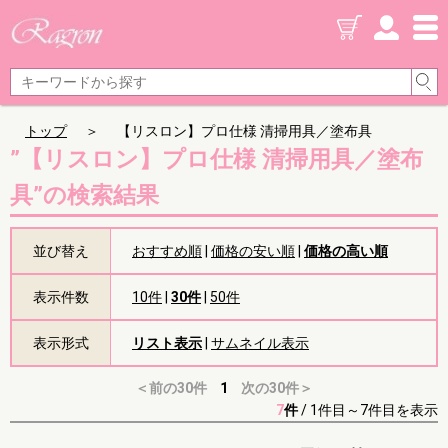
トップ
＞
【リスロン】プロ仕様 清掃用具／塗布具
”【リスロン】プロ仕様 清掃用具／塗布
具”の検索結果
並び替え
おすすめ順
|
価格の安い順
|
価格の高い順
表示件数
10件
|
30件
|
50件
表示形式
リスト表示
|
サムネイル表示
＜前の30件
1
次の30件＞
7
件
/
1件目～7件目を表示