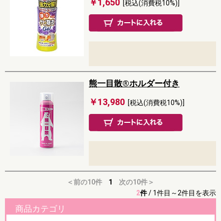
￥1,650
[税込(消費税10%)]
熊一目散®ホルダー付き
￥13,980
[税込(消費税10%)]
＜前の10件
1
次の10件＞
2
件
/
1件目～2件目を表示
商品カテゴリ