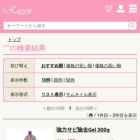
トップ
””の検索結果
並び替え
おすすめ順
|
価格の安い順
|
価格の高い順
表示件数
10件
|
30件
|
50件
表示形式
リスト表示
|
サムネイル表示
＜前の10件
1
次の10件＞
2
件
/
1件目～2件目を表示
強力サビ除去Gel 300g